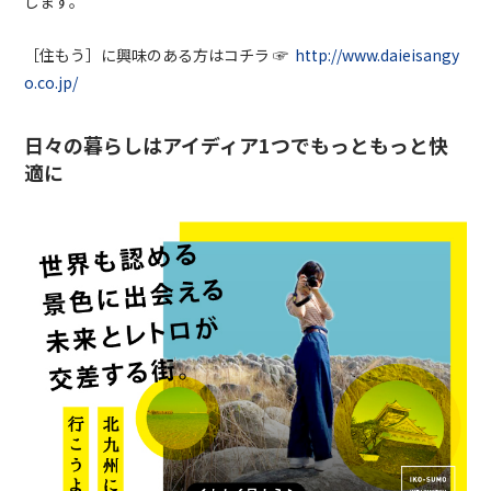
します。
［住もう］に興味のある方はコチラ ☞
http://www.daieisangy
o.co.jp/
日々の暮らしはアイディア
1
つでもっともっと快
適に