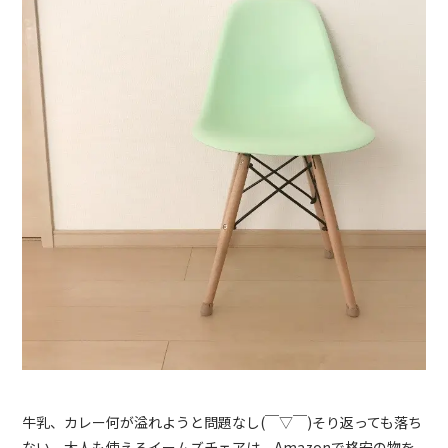
牛乳、カレー何が溢れようと問題なし
(
￣▽￣
)
そり返っても落ち
ない。大人も使えるイームズチェアは、
Amazon
で格安の物を