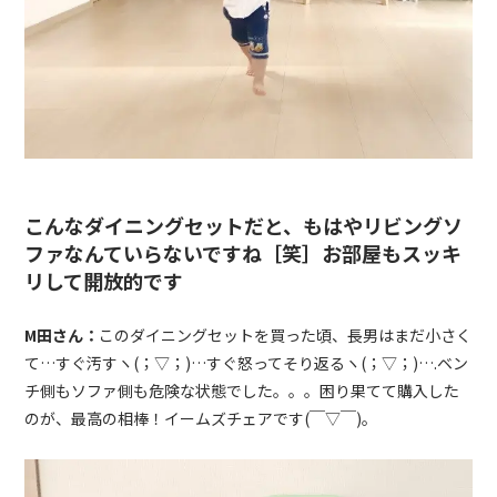
こんなダイニングセットだと、もはやリビングソ
ファなんていらないですね［笑］お部屋もスッキ
リして開放的です
M
田さん：
このダイニングセットを買った頃、長男はまだ小さく
て…すぐ汚すヽ
(
；▽；
)…
すぐ怒ってそり返るヽ
(
；▽；
)….
ベン
チ側もソファ側も危険な状態でした。。。困り果てて購入した
のが、最高の相棒！イームズチェアです
(
￣▽￣
)。