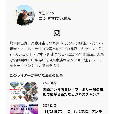
移住 ライター
ニシヤマけいおん
熊本県出身、東京経由で北九州市にJターン移住。バンド・
音楽・アニメ・ラジコン等へのサブカル愛、キャンプ・DI
Y・ガジェット・洗車・歴史まで日々広がる守備範囲。大事
な価値観はJOJOに学ぶ。4人家族のマンション住まい、モ
ットー「マンションであそぼう」
このライターが書いた最近の記事
2026.08.07
黒崎がいま面白い！ファミリー層の増
加で広がる新たなビジネスチャンス
2025.12.05
【1/23限定】「Z世代に学ぶ」アンラ