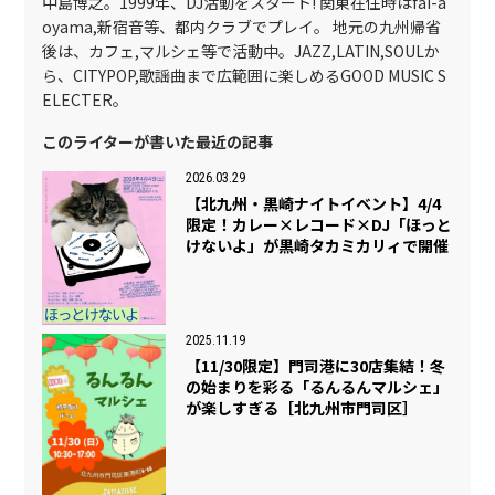
中島博之。1999年、DJ活動をスタート! 関東在住時はfai-a
oyama,新宿音等、都内クラブでプレイ。 地元の九州帰省
後は、カフェ,マルシェ等で活動中。JAZZ,LATIN,SOULか
ら、CITYPOP,歌謡曲まで広範囲に楽しめるGOOD MUSIC S
ELECTER。
このライターが書いた最近の記事
2026.03.29
【北九州・黒崎ナイトイベント】4/4
限定！カレー×レコード×DJ「ほっと
けないよ」が黒崎タカミカリィで開催
2025.11.19
【11/30限定】門司港に30店集結！冬
の始まりを彩る「るんるんマルシェ」
が楽しすぎる［北九州市門司区］