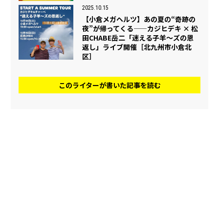
2025.10.15
【小倉メガヘルツ】あの夏の“奇跡の
夜”が帰ってくる——カジヒデキ × 松
田CHABE岳二「迷える子羊～ズの恩
返し」ライブ開催［北九州市小倉北
区］
このライターが書いた記事を読む