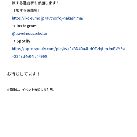
旅する選曲家も参加します！
［旅する選曲家］
https://iko-sumo.jp/author/dj-nakashima/
→
Instagram
@travelmusicselector
→ Spotify
https://open.spotify.com/playlist/0xBD4Bu4bdOEzhjUmJmBVM?si
=2249d4e04fc44969
お待ちしてます！
※画像は、イベント告知より引用。