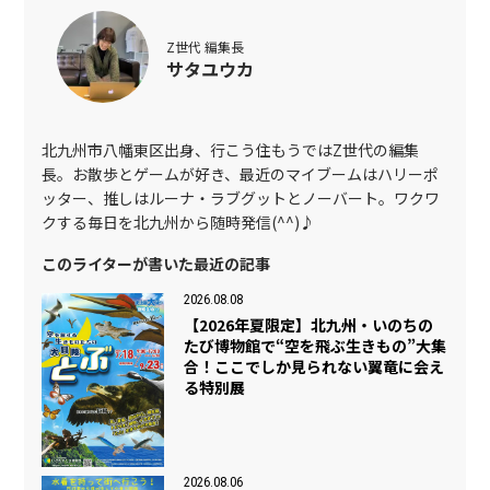
Z世代 編集長
サタユウカ
北九州市八幡東区出身、行こう住もうではZ世代の編集
長。お散歩とゲームが好き、最近のマイブームはハリーポ
ッター、推しはルーナ・ラブグットとノーバート。ワクワ
クする毎日を北九州から随時発信(^^)♪
このライターが書いた最近の記事
2026.08.08
【2026年夏限定】北九州・いのちの
たび博物館で“空を飛ぶ生きもの”大集
合！ここでしか見られない翼竜に会え
る特別展
2026.08.06