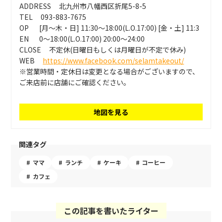
ADDRESS
北九州市八幡西区折尾5-8-5
TEL
093-883-7675
OP
[月～木・日] 11:30～18:00(L.O.17:00) [金・土] 11:3
EN
0～18:00(L.O.17:00) 20:00～24:00
CLOSE
不定休(日曜日もしくは月曜日が不定で休み)
WEB
https://www.facebook.com/selamtakeout/
※営業時間・定休日は変更となる場合がございますので、
ご来店前に店舗にご確認ください。
地図を見る
関連タグ
ママ
ランチ
ケーキ
コーヒー
カフェ
この記事を書いたライター