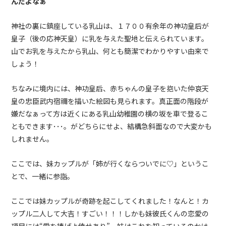
んだよなぁ
神社の裏に鎮座している乳山は、１７００有余年の神功皇后が
皇子（後の応神天皇）に乳を与えた聖地と伝えられています。
山でお乳を与えたから乳山、何とも簡潔でわかりやすい由来で
しょう！
ちなみに境内には、神功皇后、赤ちゃんの皇子を抱いた仲哀天
皇の忠臣武内宿禰を描いた絵図も見られます。真正面の階段が
嫌だなぁって方は近くにある乳山幼稚園の横の坂を車で登るこ
ともできます･･･。がどちらにせよ、結構急斜面なので大変かも
しれません。
ここでは、妹カップルが「姉が行くならついでに♡」というこ
とで、一緒に参詣。
ここでは妹カップルが奇跡を起こしてくれました！なんと！カ
ップル二人して大吉！すごい！！！しかも妹彼氏くんの恋愛の
項目には“愛を捧げよ倖せあり”。妹はこれを知っているのかは