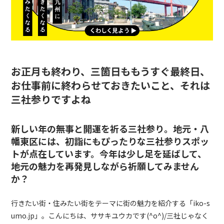
お正月も終わり、三箇日ももうすぐ最終日、
お仕事前に終わらせておきたいこと、それは
三社参りですよね
新しい年の無事と開運を祈る三社参り。地元・八
幡東区には、初詣にもぴったりな三社参りスポッ
トが点在しています。今年は少し足を延ばして、
地元の魅力を再発見しながら祈願してみません
か？
行きたい街・住みたい街をテーマに街の魅力を紹介する「
iko-s
umo.jp
」。こんにちは、ササキユウカです
(^o^)/
三社じゃなく