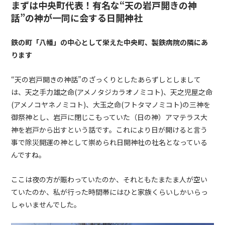
まずは中央町代表！有名な“天の岩戸開きの神
話”の神が一同に会する日開神社
鉄の町「八幡」の中心として栄えた中央町、製鉄病院の隣にあ
ります
“天の岩戸開きの神話”のざっくりとしたあらずしとしまして
は、天之手力雄之命
(
アメノタジカラオノミコト
)
、天之児屋之命
(
アメノコヤネノミコト
)
、大玉之命
(
フトタマノミコト
)
の三神を
御祭神とし、岩戸に閉じこもっていた（日の神）アマテラス大
神を岩戸から出すという話です。これにより日が開けると言う
事で除災開運の神として崇められ日開神社の社名となっている
んですね。
ここは夜の方が賑わっていたのか、それともたまたま人が空い
ていたのか、私が行った時間帯にはひと家族くらいしかいらっ
しゃいませんでした。