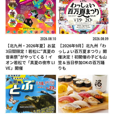
2026.08.10
2026.08.09
【北九州・2026年夏】お盆
【2026年9月】北九州「わ
3日間限定！若松に“真夏の
っしょい百万夏まつり」開
音楽祭”がやってくる！イ
催決定！初開催の子ども山
オン若松で「真夏の夜市 LI
笠＆当日参加OKの百万踊
VE」開催
りも