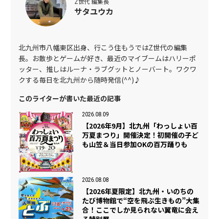
Z世代 編集長
サタユウカ
北九州市八幡東区出身、行こう住もうではZ世代の編集
長。お散歩とゲームが好き、最近のマイブームはハリーポ
ッター、推しはルーナ・ラブグットとノーバート。ワクワ
クする毎日を北九州から随時発信(^^)♪
このライターが書いた最近の記事
2026.08.09
【2026年9月】北九州「わっしょい百
万夏まつり」開催決定！初開催の子ど
も山笠＆当日参加OKの百万踊りも
2026.08.08
【2026年夏限定】北九州・いのちの
たび博物館で“空を飛ぶ生きもの”大集
合！ここでしか見られない翼竜に会え
る特別展