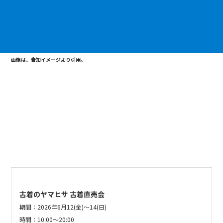
画像は、告知イメージより引用。
古着のヤマヒサ 古着直売会
期間：2026
年
6
月
12(金)〜14(日)
時間：
10:00〜20:00