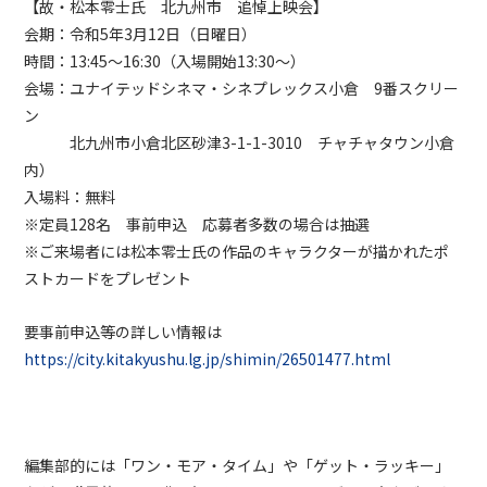
【故・松本零士氏 北九州市 追悼上映会】
会期：令和5年3月12日（日曜日）
時間：13:45～16:30（入場開始13:30～）
会場：ユナイテッドシネマ・シネプレックス小倉 9番スクリー
ン
北九州市小倉北区砂津3-1-1-3010 チャチャタウン小倉
内）
入場料：無料
※定員128名 事前申込 応募者多数の場合は抽選
※ご来場者には松本零士氏の作品のキャラクターが描かれたポ
ストカードをプレゼント
要事前申込等の詳しい情報は
https://
city.kitakyushu.lg.jp/shimin/2650147
7.html
編集部的には「ワン・モア・タイム」や「ゲット・ラッキー」