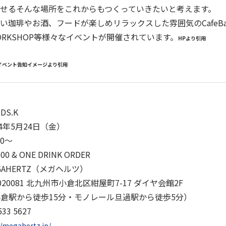
せる
そんな場所をこれからもつくっていきたいと考えます。
い珈琲やお酒、フードが楽しめリラックスした雰囲気のCafeBa
WORKSHOP等様々なイベントが開催されています。
HPより引用
イベント告知イメージより引用
DS.K
24年5月24日（金）
00～
0 & ONE DRINK ORDER
GAHERTZ（メガヘルツ）
081 北九州市小倉北区紺屋町7-17 ダイヤ会館2F
から徒歩15分・モノレール旦過駅から徒歩5分）
533 5627
//megahertz.jp/