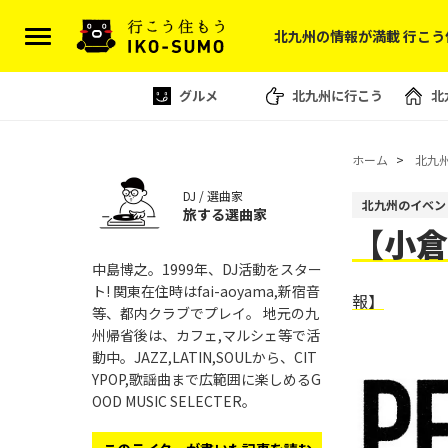
北九州の情報が満載 行こう
グルメ
北九州に行こう
北
ホーム
北九
DJ / 選曲家
北九州のイベン
旅する選曲家
【小倉】
中島博之。1999年、DJ活動をスター
ト! 関東在住時はfai-aoyama,新宿音
報】
等、都内クラブでプレイ。 地元の九
州帰省後は、カフェ,マルシェ等で活
動中。JAZZ,LATIN,SOULから、CIT
YPOP,歌謡曲まで広範囲に楽しめるG
OOD MUSIC SELECTER。