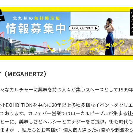
ツ
（MEGAHERTZ）
々なカルチャーに興味を持つ人々が集うスペースとして
199
大小EXHIBITIONを中心に20年以上
多種多様なイベントをクリエ
ております。
カフェバー営業ではローカルピープルが集まる社
ヒーに、
美味しさとヘルシーとエナジーをご提供。
街も時代も
ますが 、
私たちとお客様が 個人個人違った好奇心や刺激を