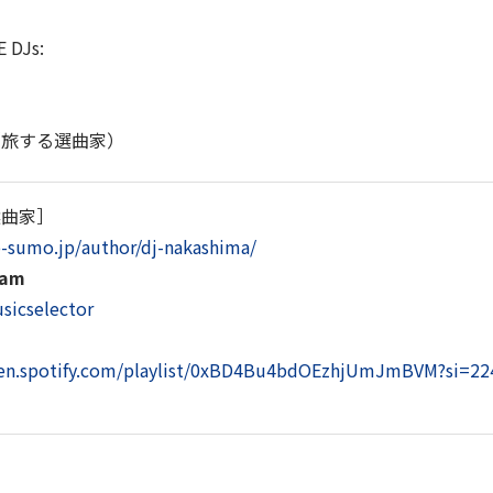
 DJs:
（
旅する選曲家
）
選曲家］
o-sumo.jp/author/dj-nakashima/
ram
sicselector
pen.spotify.com/playlist/0xBD4Bu4bdOEzhjUmJmBVM?si=22