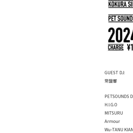
GUEST DJ:
常盤響
PETSOUNDS DJ
H.I.G.O
MITSURU
Armour
Wu-TANU KIA