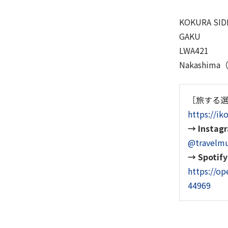
KOKURA SIDE
GAKU
LWA421
Nakashima
［旅する
https://ik
→
Instag
@travelmu
→ Spotify
https://o
44969