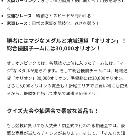
人間カーリング
：まさに体力勝負！的に向かって自分を滑らせ
ろ！
豆運びレース
：繊細さとスピードが問われる！
家事レース
：日常の家事を競技化、速さを競う！
勝者にはマジなメダルと地域通貨「オリオン」！
総合優勝チームには30,000オリオン！
オリオンピックでは、各競技で上位に入ったチームには、”マ
ジ”なメダルが贈られます。そして総合優勝チームには、地域通
貨「オリオン」30,000オリオン、準優勝には10,000オリオン、
さらに5,000オリオンの賞金も！折尾エリアでお買い物にも使え
るから、優勝を目指して本気で頑張る価値アリ！
クイズ大会や抽選会で素敵な賞品も！
もし競技に負けても大丈夫！閉会式で行われる抽選会では、豪
華な商品が当たるチャンスがあります。そして、「そんなの知