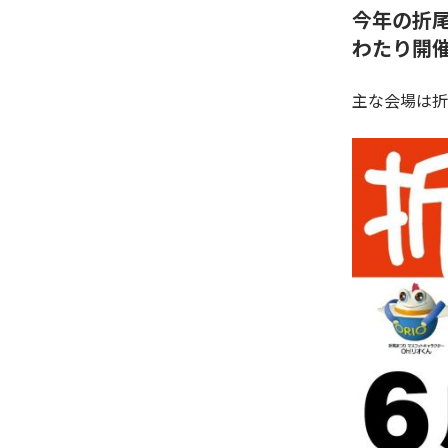
今年の折尾
わたり開
主な会場は折