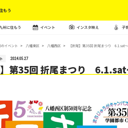
住もう
九州に住もう
イベント
インスタ映え
子
州のイベント
八幡東区
八幡西区
【折尾】第35回 折尾まつり 6.1.sat
ト
2024.05.27
】第35回 折尾まつり 6.1.sa