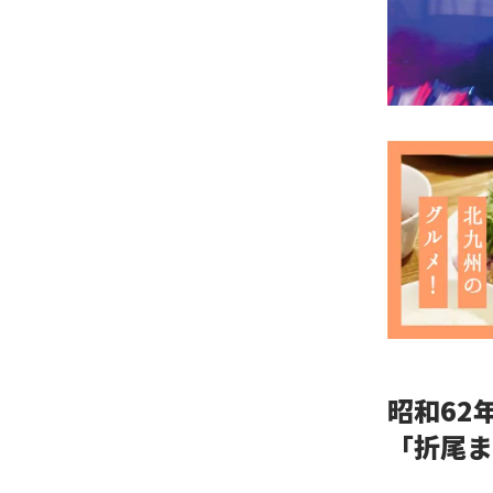
昭和62
「折尾ま