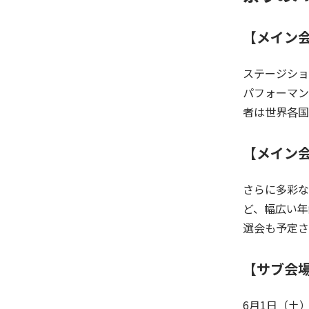
【メイン会
ステージショ
パフォーマン
者は世界各国
【メイン会
さらに多彩な
ど、幅広い年
選会も予定さ
【サブ会
6月1日（土