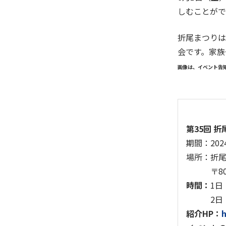
しむことがで
折尾まつりは
会です。家族
画像は、イベント告
第35回 
期間：
20
場所：
折
〒807-
時間：
1日
2日（日）
紹介HP：
h