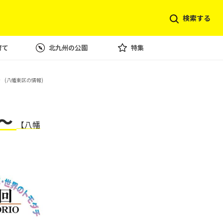
検索する
育て
北九州の公園
特集
〜
(八幡東区の情報)
t〜
【八幡