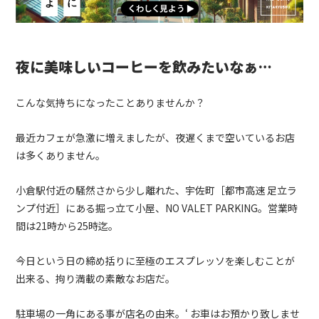
夜に美味しいコーヒーを飲みたいなぁ
…
こんな気持ちになったことありませんか？
最近カフェが急激に増えましたが、夜遅くまで空いているお店
は多くありません。
小倉駅付近の騒然さから少し離れた、宇佐町
［都市高速 足立ラ
ンプ付近］
にある掘っ立て小屋、
NO VALET PARKING
。営業時
間は
21
時から
25
時迄。
今日という日の締め括りに至極のエスプレッソを楽しむことが
出来る、拘り満載の素敵なお店だ。
駐車場の一角にある事が店名の由来。
‘
お車はお預かり致しませ