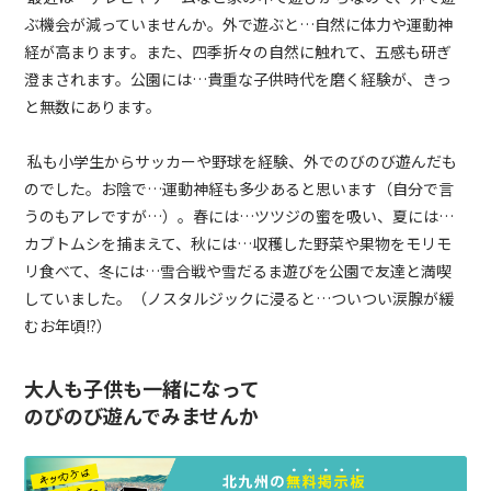
ぶ機会が減っていませんか。外で遊ぶと…自然に体力や運動神
経が高まります。また、四季折々の自然に触れて、五感も研ぎ
澄まされます。公園には…貴重な子供時代を磨く経験が、きっ
と無数にあります。
私も小学生からサッカーや野球を経験、外でのびのび遊んだも
のでした。お陰で…運動神経も多少あると思います（自分で言
うのもアレですが…）。春には…ツツジの蜜を吸い、夏には…
カブトムシを捕まえて、秋には…収穫した野菜や果物をモリモ
リ食べて、冬には…雪合戦や雪だるま遊びを公園で友達と満喫
していました。（ノスタルジックに浸ると…ついつい涙腺が緩
むお年頃!?）
大人も子供も一緒になって
のびのび遊んでみませんか