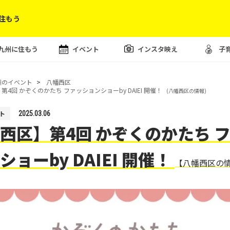
住もう
九州に住もう
イベント
インスタ映え
子
州のイベント
八幡西区
第4回 かぞくのかたち ファッションショーby DAIEI 開催！
(八幡西区の情報)
ト
2025.03.06
西区】第4回 かぞくのかたち 
ショーby DAIEI 開催！
【八幡西区の