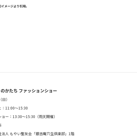
知イメージより引用。
くのかたち ファッションショー
（日）
11:00〜15:30
ー：13:30〜15:30（雨天開催）
料
祉法人 もやい聖友会「銀杏庵穴生倶楽部」1階