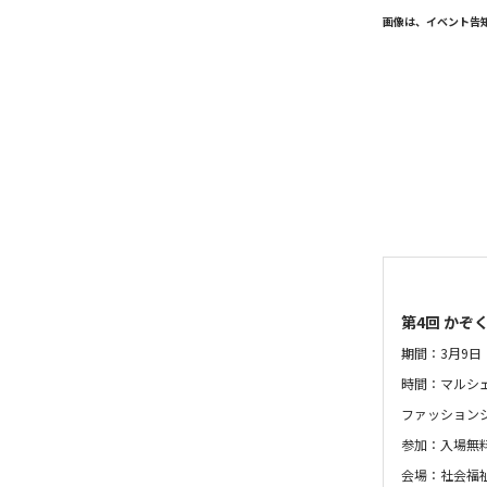
画像は、イベント告
第4回 かぞ
期間：3月9日
時間：マルシェ：
ファッションショ
参加：入場無
会場：社会福