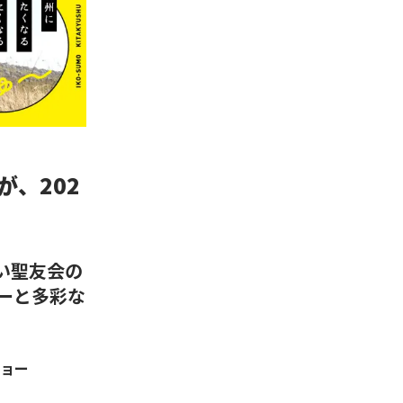
が、202
い聖友会の
ーと多彩な
ョー