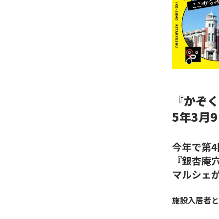
『かぞく
5年3月
今年で第
『銀杏庵
マルシェ
施設入居者と