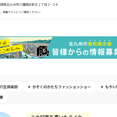
57 福岡県北九州市八幡西区鉄王２丁目２−３６
は、掲載チラシにてご確認ください。
穴生倶楽部
かぞくのかたちファッションショー
もやい
業
この記事を書いたライター