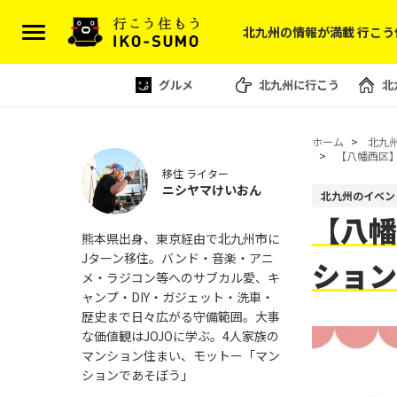
北九州の情報が満載 行こう
グルメ
北九州に行こう
北
ホーム
北九
【八幡西区】
移住 ライター
ニシヤマけいおん
北九州のイベン
【八幡
熊本県出身、東京経由で北九州市に
Jターン移住。バンド・音楽・アニ
ション
メ・ラジコン等へのサブカル愛、キ
ャンプ・DIY・ガジェット・洗車・
歴史まで日々広がる守備範囲。大事
な価値観はJOJOに学ぶ。4人家族の
マンション住まい、モットー「マン
ションであそぼう」