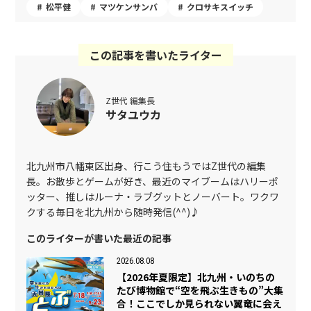
松平健
マツケンサンバ
クロサキスイッチ
この記事を書いたライター
Z世代 編集長
サタユウカ
北九州市八幡東区出身、行こう住もうではZ世代の編集
長。お散歩とゲームが好き、最近のマイブームはハリーポ
ッター、推しはルーナ・ラブグットとノーバート。ワクワ
クする毎日を北九州から随時発信(^^)♪
このライターが書いた最近の記事
2026.08.08
【2026年夏限定】北九州・いのちの
たび博物館で“空を飛ぶ生きもの”大集
合！ここでしか見られない翼竜に会え