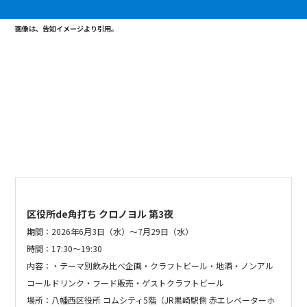
画像は、告知イメージより引用。
区役所
de
角打ち
クロノヨル
第
3
夜
期間：
2026年6月3日（水）〜7月29日（水）
時間：17:30〜19:30
内容：・テーマ別飲み比べ企画・クラフトビール・地酒・ノンアル
コールドリンク・フード販売・ゲストクラフトビール
場所：八幡西区役所 コムシティ5階（JR黒崎駅側 赤エレベーターホ