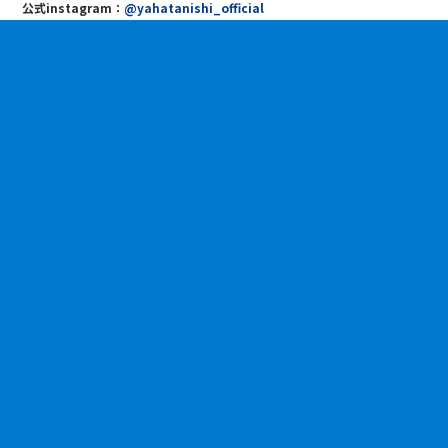
公式instagram：
@yahatanishi_official