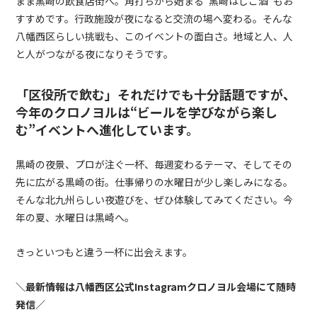
まま黒崎の飲食店街へ。角打ちから始まる“黒崎はしご酒”もお
すすめです。行政施設が夜になると交流の場へ変わる。そんな
八幡西区らしい挑戦も、このイベントの面白さ。地域と人、人
と人がつながる夜になりそうです。
「区役所で飲む」それだけでも十分話題ですが、
今年のクロノヨルは“ビールを学びながら楽し
む”イベントへ進化しています。
黒崎の夜景、プロが注ぐ一杯、毎週変わるテーマ、そしてその
先に広がる黒崎の街。仕事帰りの水曜日が少し楽しみになる。
そんな北九州らしい夜遊びを、ぜひ体験してみてください。今
年の夏、水曜日は黒崎へ。
きっといつもと違う一杯に出会えます。
＼最新情報は八幡西区公式Instagramクロノヨル会場にて随時
発信／