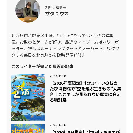
Z世代 編集長
サタユウカ
北九州市八幡東区出身、行こう住もうではZ世代の編集
長。お散歩とゲームが好き、最近のマイブームはハリーポ
ッター、推しはルーナ・ラブグットとノーバート。ワクワ
クする毎日を北九州から随時発信(^^)♪
このライターが書いた最近の記事
2026.08.08
【2026年夏限定】北九州・いのちの
たび博物館で“空を飛ぶ生きもの”大集
合！ここでしか見られない翼竜に会え
る特別展
2026.08.06
【2026年8月限定】北九州・魚町でび