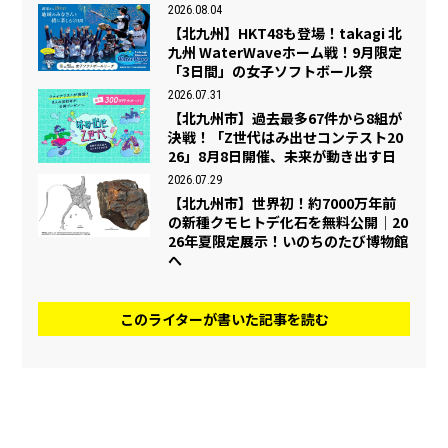
2026.08.04
【北九州】HKT48も登場！takagi 北
九州 WaterWaveホーム戦！9月限定
「3日間」の女子ソフトボール祭
2026.07.31
【北九州市】過去最多67件から8組が
決戦！「Z世代はみ出せコンテスト20
26」8月8日開催、未来が動き出す日
2026.07.29
【北九州市】世界初！約7000万年前
の新種クモヒトデ化石を無料公開｜20
26年夏限定展示！いのちのたび博物館
へ
このライターが書いた記事を読む