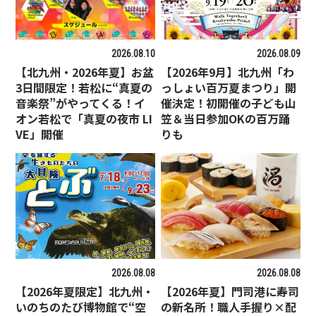
2026.08.10
2026.08.09
【北九州・2026年夏】お盆
【2026年9月】北九州「わ
3日間限定！若松に“真夏の
っしょい百万夏まつり」開
音楽祭”がやってくる！イ
催決定！初開催の子ども山
オン若松で「真夏の夜市 LI
笠＆当日参加OKの百万踊
VE」開催
りも
2026.08.08
2026.08.08
【2026年夏限定】北九州・
【2026年夏】門司港に寿司
いのちのたび博物館で“空
の新名所！職人手握り×配