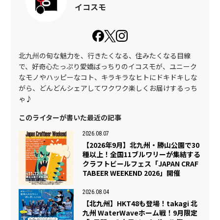
イコスモ
北九州の旬な魅力を、行きたくなる、住みたくなる目線
で、好奇心たっぷり愛嬌ばっちりのイコスモが、ユニーク
なモノやハッピーなコト、キラキラなヒトにドキドキしな
がら、どんどんシェアしてワクワク楽しくお届けするっち
ゃ♪
このライターが書いた最近の記事
2026.08.07
【2026年9月】北九州・勝山公園で30
種以上！全国11ブルワリーが集結する
クラフトビールフェス「JAPAN CRAF
TABEER WEEKEND 2026」開催
2026.08.04
【北九州】HKT48も登場！takagi 北
九州 WaterWaveホーム戦！9月限定