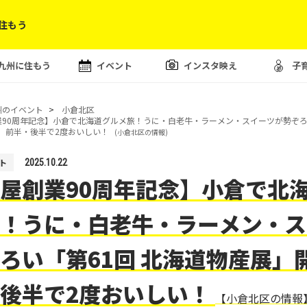
住もう
九州に住もう
イベント
インスタ映え
子
州のイベント
小倉北区
90周年記念】小倉で北海道グルメ旅！うに・白老牛・ラーメン・スイーツが勢ぞろい
。前半・後半で2度おいしい！
(小倉北区の情報)
ト
2025.10.22
屋創業90周年記念】小倉で北
！うに・白老牛・ラーメン・ス
ろい「第61回 北海道物産展」
後半で2度おいしい！
【小倉北区の情報