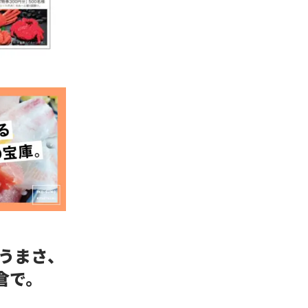
うまさ、
倉で。