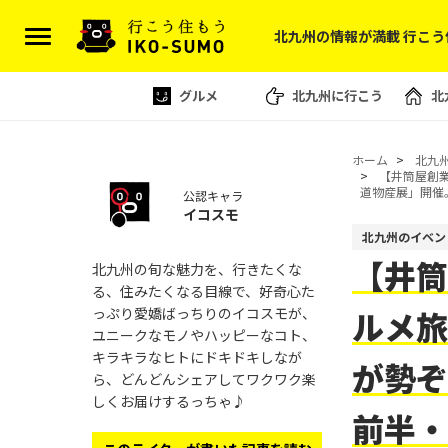
北九州の情報が満載 行こう
グルメ
北九州に行こう
北
ホーム
北九
【井筒屋創業
道物産展」開催
公認キャラ
イコスモ
北九州のイベン
【井筒
北九州の旬な魅力を、行きたくな
る、住みたくなる目線で、好奇心た
っぷり愛嬌ばっちりのイコスモが、
ルメ旅
ユニークなモノやハッピーなコト、
キラキラなヒトにドキドキしなが
が勢ぞ
ら、どんどんシェアしてワクワク楽
しくお届けするっちゃ♪
前半・