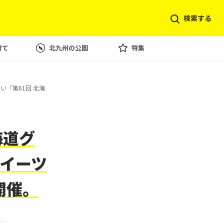
検索する
育て
北九州の公園
特集
「第61回 北海
海道グ
イーツ
開催。
】