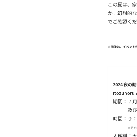
この夏は、家
か。幻想的な
でご確認くだ
※画像は、イベント
2024 夜の
Itozu Yoru
期間：
７
及び 8/1
時間：９：
※その
入館料：
大