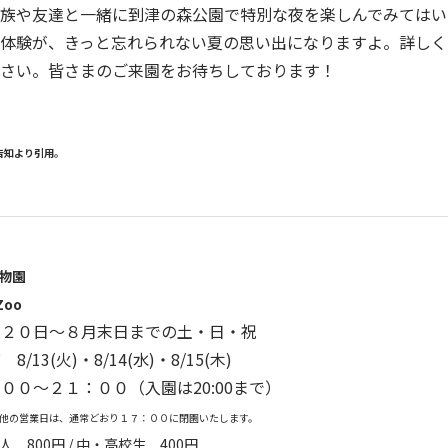
族や友達と一緒に到津の森公園で特別な夜を楽しんでみてはい
体験が、きっと忘れられない夏の思い出になりますよ。詳しく
さい。皆さまのご来園をお待ちしております！
告知より引用。
動物園
 Zoo
月２０日～８月末日までの土・日・祝
3(火)・8/14(水)・8/15(木)
００～２１：００（入園は20:00まで）
他の営業日は、通常どおり１７：００に閉園いたします。
人 800円 / 中・高校生
400円