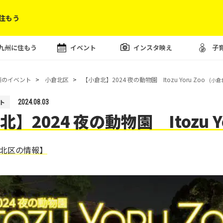
住もう
九州に住もう
イベント
インスタ映え
子
州のイベント
小倉北区
【小倉北】2024 夜の動物園 Itozu Yoru Zoo
(小倉
ト
2024.08.03
】2024 夜の動物園 Itozu Yo
北区の情報】