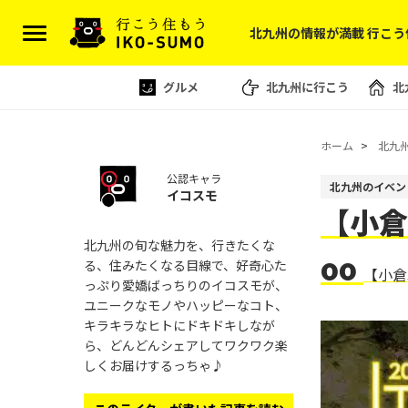
北九州の情報が満載 行こう
グルメ
北九州に行こう
北
ホーム
北九
公認キャラ
北九州のイベン
イコスモ
【小倉北
北九州の旬な魅力を、行きたくな
oo
る、住みたくなる目線で、好奇心た
【小倉
っぷり愛嬌ばっちりのイコスモが、
ユニークなモノやハッピーなコト、
キラキラなヒトにドキドキしなが
ら、どんどんシェアしてワクワク楽
しくお届けするっちゃ♪