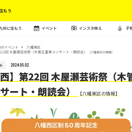
住もう
九州に住もう
イベント
インスタ映え
子
州のイベント
八幡東区
22回 木屋瀬芸術祭（木管五重奏コンサート・朗読会）
(八幡東区の情報)
ト
2024.05.02
西】第22回 木屋瀬芸術祭（木
ンサート・朗読会）
【八幡東区の情報】