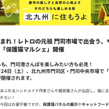
まれ！レトロの元祖 門司市場で出会う、
「保護猫マルシェ」開催
んも、門司港さんぽを楽しみたい方も必見！
5月24日（土）、北九州市門司区・
門司中央市場
で「
が開催されます。
あふれるハンドメイド作家さんや雑貨屋さんが出店し、猫にま
ぞろい！
今回はお留守番ですが、
保護猫パネルの展示
や
キャットフー