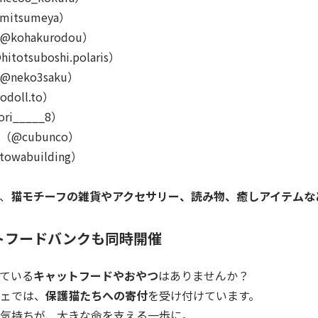
itsumeya）
ohakurodou）
itotsuboshi.polaris）
neko3saku）
doll.to）
ri_____8）
@cubunco）
wabuilding）
、
猫モチーフの雑貨やアクセサリー、読み物、癒しアイテムな
トフードバンクも同時開催
ている
キャットフードやおやつ
はありませんか？
ェでは、
保護猫たちへの寄付
を受け付けています。
気持ちが、大きな命を支える一歩に。