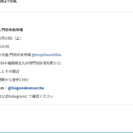
告知より引用。
ェ門司中央市場
5月24日（土）
6:00
の元祖 門司中央市場
@mojichuoichiba
-0864 福岡県北九州市門司区老松町2-11
とその周辺
から徒歩13分）
ram：
@hogonekomarche
公式Instagramにて確認ください