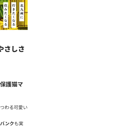
やさしさ
保護猫マ
つわる可愛い
ドバンク
も実