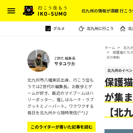
北九州の情報が満載 行こう
グルメ
北九州に行こう
北
ホーム
北九
保護猫たち
区の情報)
Z世代 編集長
サタユウカ
北九州のイベン
保護猫
北九州市八幡東区出身、行こう住も
うではZ世代の編集長。お散歩とゲ
ームが好き、最近のマイブームはハ
が集ま
リーポッター、推しはルーナ・ラブ
グットとノーバート。ワクワクする
【北
毎日を北九州から随時発信(^^)♪
このライターが書いた記事を読む