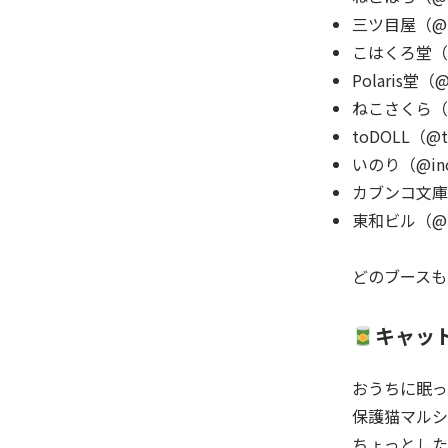
三ツ目屋（@m
こはくろ堂（@k
Polaris堂（@h
ねこさくら（@
toDOLL（@to
いのり（@ino
カブンコ文庫（
東和ビル（@to
どのブースも
キャッ
おうちに眠っ
保護猫マルシ
ちょっとした