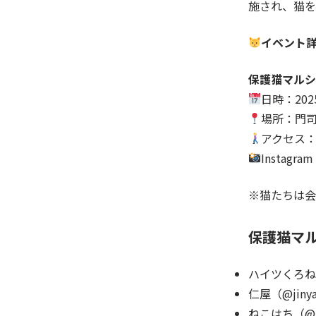
施され、猫を
イベント
保護猫マルシ
日時：202
場所：門司
アクセス：
Instagra
※猫たちは会
保護猫マ
ハイツくろねこ（
仁屋（@jinya
ねこはち（@ne