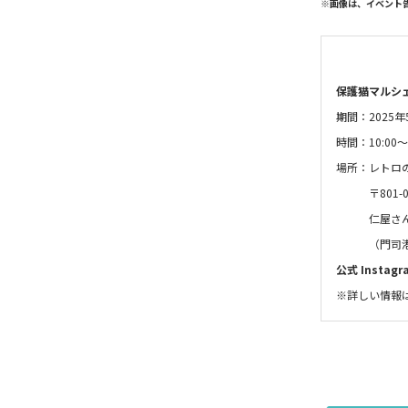
※画像は、イベント
保護猫マルシ
期間：2025年
時間：10:00～1
場所：
レトロ
〒801
仁屋さん
（門司港駅
公式 Instag
※詳しい情報は