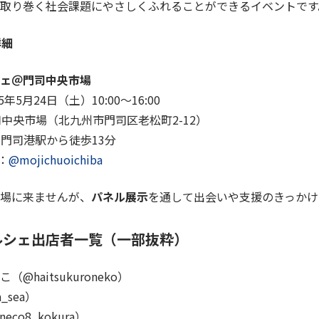
取り巻く社会課題にやさしくふれることができるイベントです
詳細
ェ＠門司中央市場
5年5月24日（土）10:00〜16:00
中央市場（北九州市門司区老松町2-12）
門司港駅から徒歩13分
m：
@mojichuoichiba
場に来ませんが、
パネル展示
を通して出会いや支援のきっかけ
ルシェ
出店者一覧（一部抜粋）
@haitsukuroneko）
_sea）
co8_kokura）