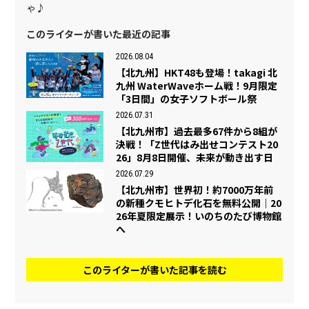
ゃ♪
このライターが書いた最近の記事
2026.08.04
【北九州】HKT48も登場！takagi 北
九州 WaterWaveホーム戦！9月限定
「3日間」の女子ソフトボール祭
2026.07.31
【北九州市】過去最多67件から8組が
決戦！「Z世代はみ出せコンテスト20
26」8月8日開催、未来が動き出す日
2026.07.29
【北九州市】世界初！約7000万年前
の新種クモヒトデ化石を無料公開｜20
26年夏限定展示！いのちのたび博物館
へ
このライターが書いた記事を読む