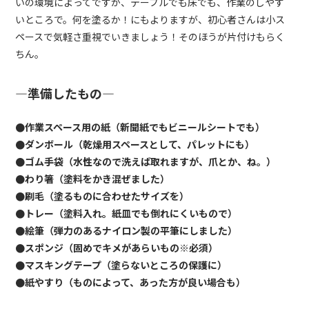
いの環境によってですが、テーブルでも床でも、作業のしやす
いところで。何を塗るか！にもよりますが、初心者さんは小ス
ペースで気軽さ重視でいきましょう！そのほうが片付けもらく
ちん。
—準備したもの—
●作業スペース用の紙（新聞紙でもビニールシートでも）
●ダンボール（乾燥用スペースとして、パレットにも）
●ゴム手袋（水性なので洗えば取れますが、爪とか、ね。）
●わり箸（塗料をかき混ぜました）
●刷毛（塗るものに合わせたサイズを）
●トレー（塗料入れ。紙皿でも倒れにくいもので）
●絵筆（弾力のあるナイロン製の平筆にしました）
●スポンジ（固めでキメがあらいもの※必須）
●マスキングテープ（塗らないところの保護に）
●紙やすり（ものによって、あった方が良い場合も）