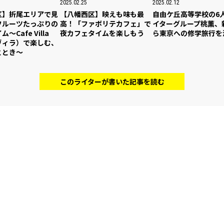
2025.02.25
2025.02.12
区】折尾エリアで見
【八幡西区】映えも味も最
自由ケ丘高等学校の6
フルーツたっぷりの
高！「ファボリテカフェ」で
イターグループ桃薫、
〜Cafe Villa
夜カフェタイムを楽しもう
ら東京への修学旅行を
ヴィラ）で楽しむ、
ととき〜
このライターが書いた記事を読む