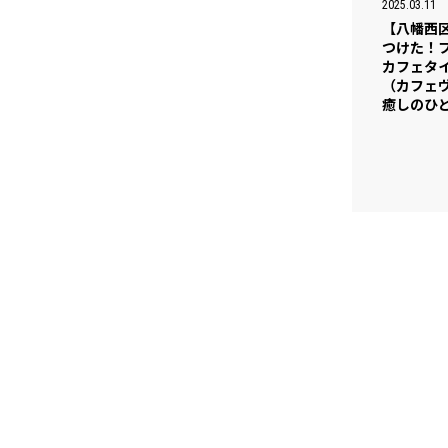
2025.03.11
【八幡西
つけた！
カフェタイム
（カフェ
癒しのひ