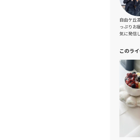
自由ケ丘
っぷりお
気に発信
このライ