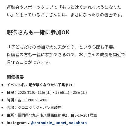
運動会やスポーツクラブで「もっと速く走れるようになりた
い」と思っているお子さんには、まさにぴったりの機会です。
親御さんも一緒に参加OK
「子どもだけの参加で大丈夫かな？」という心配も不要。
保護者の方も一緒に参加できるので、お子さんの成長を間近で
見守ることができます。
開催概要
イベント名
：
足が早くなりたい子集まれ！
日程
：2025年10月11日(土)・18日(土)・25日(土)
時間
：各日13:00〜14:00
会場
：クロニクルジャパン黒崎店
住所
：福岡県北九州市八幡西区熊手2丁目3-16-201号室
Instagram：
@chronicle_junpei_nakahara