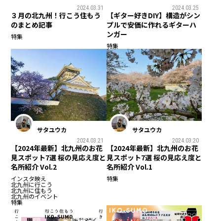
2024.03.31
2024.03.25
３月の北九州！行こう住もう
【ギター好きDIY】構造がシン
のまとめ記事
プルで安価に作れるギターハ
ンガー
特集
特集
サタユウカ
サタユウカ
2024.03.21
2024.03.20
【2024年最新】北九州のお花
【2024年最新】北九州のお花
見スポット7選 桜の見応え度と
見スポット7選 桜の見応え度と
名所紹介 Vol.2
名所紹介 Vol.1
インスタ映え
特集
北九州に行こう
北九州に住もう
北九州のイベント
特集