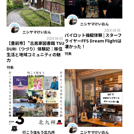
ニシヤマけいおん
2024.04.05
ニシヤマけいおん
パイロット操縦体験 | スターフ
2024.04.23
ライヤーFFS Dream Flightは
【豊前市】”古民家図書館 TSU
凄かった！
DURI（つづり）体験記：移住
特集
生活と地域コミュニティの魅
力
特集
行こう住もう北九州
ニシヤマけいおん