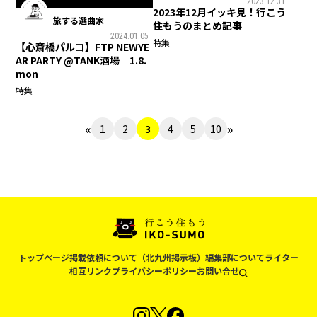
2023.12.31
2023年12月イッキ見！行こう
旅する選曲家
住もうのまとめ記事
2024.01.05
特集
【心斎橋パルコ】FTP NEWYE
AR PARTY @TANK酒場 1.8.
mon
特集
«
»
1
2
3
4
5
10
トップページ
掲載依頼について（北九州掲示板）
編集部について
ライター
相互リンク
プライバシーポリシー
お問い合せ