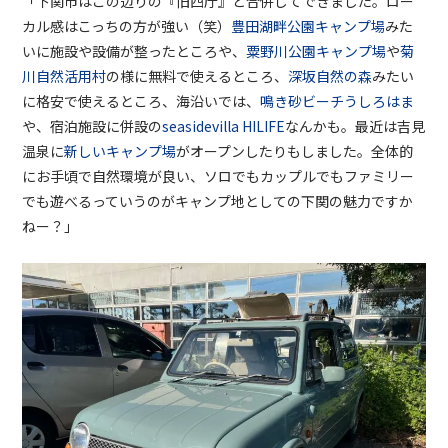
「下関市はこの辺りの『旧四庁』と合併してできました。ロー
カル感はこっちの方が強い（笑）
豊田湖畔公園キャンプ場
みた
いに施設や設備が整ったところや、
粟野川公園キャンプ場
や
菊
川自然活用村
の様に無料で使えるところ、
深坂自然の森
みたい
に格安で使えるところ、海沿いでは、
鳴き砂ビーチうしろはま
や
、
宿泊施設に併設の
seasidevilla HILIFE
なんかも。最近は吉見
温泉に
新しいキャンプ場
がオープンしたりもしました。全体的
にお手頃で自然環境が良い、ソロでもカップルでもファミリー
でも遊べるっていうのがキャンプ地としての下関の魅力ですか
ねー？」