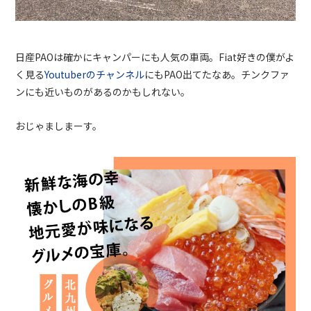
日産
PAO
は確かにキャンパーにも人気の車両。Fiat好きの僕がよ
く見る
Youtuberのチャンネル
にも
PAO
出てたなあ。チンクファ
ンにも近いものがあるのかもしれない。
おじゃましまーす。