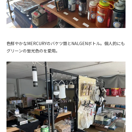
色鮮やかな
MERCURY
のバケツ類と
NALGEN
ボトル。個人的にも
グリーンの蛍光色のを愛用。