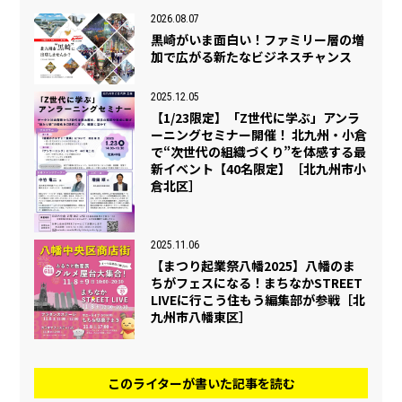
2026.08.07
黒崎がいま面白い！ファミリー層の増
加で広がる新たなビジネスチャンス
2025.12.05
【1/23限定】「Z世代に学ぶ」アンラ
ーニングセミナー開催！ 北九州・小倉
で“次世代の組織づくり”を体感する最
新イベント【40名限定】［北九州市小
倉北区］
2025.11.06
【まつり起業祭八幡2025】八幡のま
ちがフェスになる！まちなかSTREET
LIVEに行こう住もう編集部が参戦［北
九州市八幡東区］
このライターが書いた記事を読む