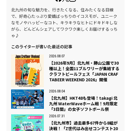
北九州の旬な魅力を、行きたくなる、住みたくなる目線
で、好奇心たっぷり愛嬌ばっちりのイコスモが、ユニーク
なモノやハッピーなコト、キラキラなヒトにドキドキしな
がら、どんどんシェアしてワクワク楽しくお届けするっち
ゃ♪
このライターが書いた最近の記事
2026.08.07
【2026年9月】北九州・勝山公園で30
種以上！全国11ブルワリーが集結する
クラフトビールフェス「JAPAN CRAF
TABEER WEEKEND 2026」開催
2026.08.04
【北九州】HKT48も登場！takagi 北
九州 WaterWaveホーム戦！9月限定
「3日間」の女子ソフトボール祭
2026.07.31
【北九州市】過去最多67件から8組が
決戦！「Z世代はみ出せコンテスト20