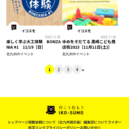
イコスモ
イコスモ
2023.11.05
2023.11.05
楽しく学ぶ大工体験 BONZA
ゆめをそだてる 黒崎こども商
NIA #1 11/19［日］
店街2023［11月11日(土)］
北九州のイベント
北九州のイベント
»
1
2
3
4
トップページ
掲載依頼について（北九州掲示板）
編集部について
ライター
相互リンク
プライバシーポリシー
お問い合せ