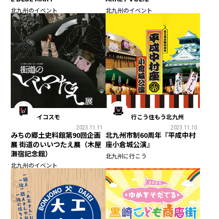
北九州のイベント
北九州のイベント
イコスモ
行こう住もう北九州
2023.11.11
2023.11.10
みちの郷土史料館第90回企画
北九州市制60周年『平成中村
展 街道のいいつたえ展（木屋
座小倉城公演』
瀬宿記念館）
北九州に行こう
北九州のイベント