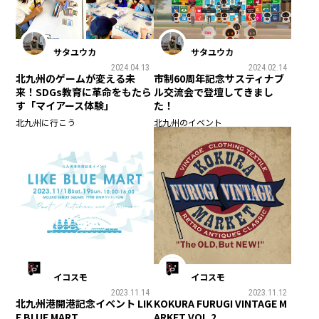
サタユウカ
サタユウカ
2024.04.13
2024.02.14
北九州のゲームが変える未
市制60周年記念サスティナブ
来！SDGs教育に革命をもたら
ル交流会で登壇してきまし
す「マイアース体験」
た！
北九州に行こう
北九州のイベント
イコスモ
イコスモ
2023.11.14
2023.11.12
北九州港開港記念イベント LIK
KOKURA FURUGI VINTAGE M
E BLUE MART
ARKET VOL.2