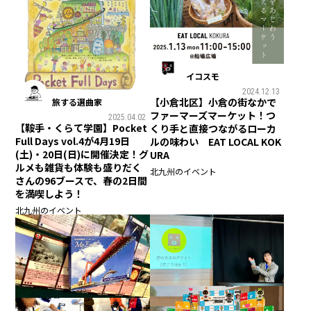
イコスモ
2024.12.13
【小倉北区】小倉の街なかで
旅する選曲家
ファーマーズマーケット！つ
2025.04.02
【鞍手・くらて学園】Pocket
くり手と直接つながるローカ
Full Days vol.4が4月19日
ルの味わい EAT LOCAL KOK
(土)・20日(日)に開催決定！グ
URA
ルメも雑貨も体験も盛りだく
北九州のイベント
さんの96ブースで、春の2日間
を満喫しよう！
北九州のイベント