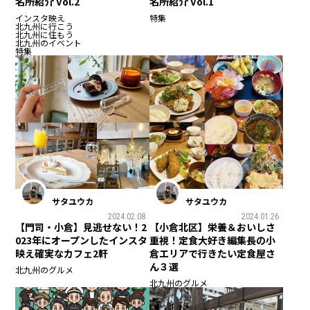
名所紹介 Vol.2
名所紹介 Vol.1
インスタ映え
特集
北九州に行こう
北九州に住もう
北九州のイベント
特集
サタユウカ
サタユウカ
2024.02.08
2024.01.26
【門司・小倉】見逃せない！2
【小倉北区】栄養＆おいしさ
023年にオープンしたインスタ
重視！定食大好き編集長の小
映え確実なカフェ2軒
倉エリアで行きたい定食屋さ
ん３選
北九州のグルメ
北九州のグルメ