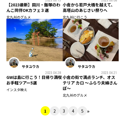
2023.06.15
2023.06.08
【2023最新】田川・飯塚のわ
小倉から若戸大橋を越えて、
んこ同伴OKカフェ３選
高塔山のあじさい祭りへ
北九州のグルメ
北九州に行こう
サタユウカ
サタユウカ
2023.04.28
2023.04.21
GWは島に行こう！日帰り満喫
小倉の街で満点ランチ、オス
お手軽ツアー5選
テリア カロ 〜ふらり夫婦さん
ぽ〜
インスタ映え
北九州のグルメ
»
1
2
3
4
5