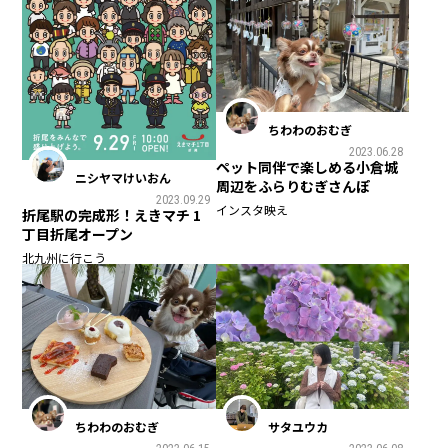
ちわわのおむぎ
2023.06.28
ペット同伴で楽しめる小倉城
ニシヤマけいおん
周辺をふらりむぎさんぽ
2023.09.29
インスタ映え
折尾駅の完成形！えきマチ 1
丁目折尾オープン
北九州に行こう
ちわわのおむぎ
サタユウカ