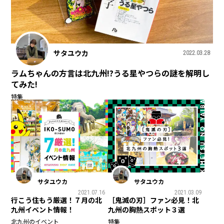
サタユウカ
2022.03.28
ラムちゃんの方言は北九州!?うる星やつらの謎を解明し
てみた!
特集
サタユウカ
サタユウカ
2021.07.16
2021.03.09
行こう住もう厳選！７月の北
［鬼滅の刃］ファン必見！北
九州イベント情報！
九州の胸熱スポット３選
北九州のイベント
特集