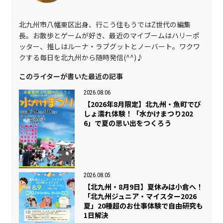
北九州市八幡東区出身、行こう住もうではZ世代の編集
長。お散歩とゲームが好き、最近のマイブームはハリーポ
ッター、推しはルーナ・ラブグットとノーバート。ワクワ
クする毎日を北九州から随時発信(^^)♪
このライターが書いた最近の記事
2026.08.06
【2026年8月限定】北九州・魚町でび
しょ濡れ体験！「水かけまつり202
6」で夏の思い出をつくろう
2026.08.05
【北九州・8月9日】夏休みは小倉へ！
「北九州ジュニア・マイスター2026
夏」20種超のお仕事体験で自由研究も
1日解決