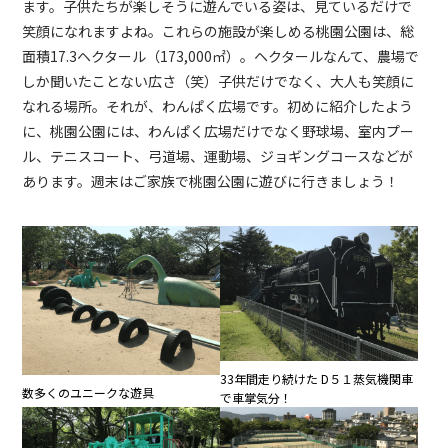
ます。子供たちが楽しそうに遊んでいる姿は、見ているだけで
笑顔になれますよね。
これらの施設が楽しめる桃園公園は、総
面積17.3ヘクタール（173,000㎡）。ヘクタールなんて、農場で
しか聞いたことない広さ（笑）
子供だけでなく、大人も笑顔に
なれる場所。それが、わんぱく広場です。初めに紹介したよう
に、桃園公園には、わんぱく広場だけでなく野球場、室内プー
ル、テニスコート、弓道場、運動場、ジョギングコースなどが
あります。
週末はご家族で桃園公園に遊びに行きましょう！
33年間走り続けた D５１蒸気機関車
数多くのユニークな遊具
で車掌気分！