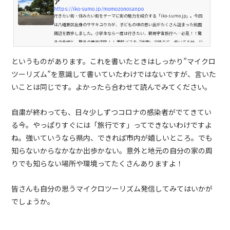
ア
https://iko-sumo.jp/momozonosanpo
行きたい街・住みたい街をテーマに街の魅力を紹介する「iko-sumo.jp」。今回
は八幡東区出身のササキユウカが、子どもの頃の思い出がたくさん詰まった桃園
周辺を散歩しました。小学生なら一度は行きたい、簡易宇宙旅行へ…必見！！驚
きの金額と、驚きの展示内容！！ 西鉄バスを「桃園」で降りて、歩いて５分。公
園の入り口は涼しげな緑でいっぱいです。まず目に入ったのは桃園プールの工事現
というものがあります。これを書いたときはしっかり”マイクロ
場…。小学生の頃夏休み毎日のように通っていた思い入れのある場所だったんだ
けどなぁ…。少しした失望感を抱えつつ歩いて行くとすぐに見えた「児童...
ツーリズム”を意識して書いていたわけではないですが、言いた
いことは同じです。よかったら合わせて読んでみてください。
自粛が終わっても、日々少しずつコロナの感染者がでてきてい
る今。やっぱりすぐには「旅行です」ってできないわけですよ
ね。強いていうなら県内、できれば市内が嬉しいところ。でも
知らないからなかなか出歩かない。意外と地元の自分の家の周
りでも知らない場所や環境ってたくさんありますよ！
皆さんも自分の思うマイクロツーリズム発信してみてはいかが
でしょうか。