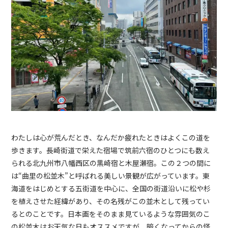
わたしは心が荒んだとき、なんだか疲れたときはよくこの道を
歩きます。長崎街道で栄えた宿場で筑前六宿のひとつにも数え
られる北九州市八幡西区の黒崎宿と木屋瀬宿。この２つの間に
は“曲里の松並木”と呼ばれる美しい景観が広がっています。東
海道をはじめとする五街道を中心に、全国の街道沿いに松や杉
を植えさせた経緯があり、その名残がこの並木として残ってい
るとのことです。日本画をそのまま見ているような雰囲気のこ
の松並木はお天気な日もオススメですが、暗くなってからの怪