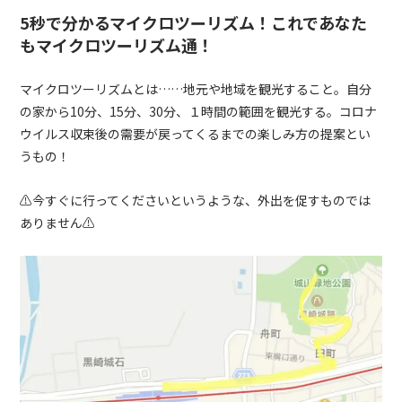
5秒で分かるマイクロツーリズム！これであなた
もマイクロツーリズム通！
マイクロツーリズムとは……地元や地域を観光すること。自分
の家から
10
分、
15
分、
30
分、１時間の範囲を観光する。コロナ
ウイルス収束後の需要が戻ってくるまでの楽しみ方の提案とい
うもの！
⚠︎今すぐに行ってくださいというような、外出を促すものでは
ありません⚠︎