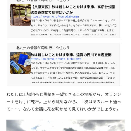
【八幡東区】秋は新しいことを試す季節、高炉台公園
の自遊空間で読書はいかが
https://iko-sumo.jp/kourodaikouen
行きたい街・住みたい街をテーマに街の魅力を紹介する「iko-sumo.jp」。どう
も！ササキユウカです(^o^)/~みなさん、もうすっかり秋ですね。秋といえば…“○
○の秋”ということで今回は、“自遊空間のつくりかた”と“読書”でお届けします。
自分だけの空間、自由で快適な時間を作ってみよう好きなもの...したいことを集め
て、わがままに楽しむために日々の暮らしを快適に、マイペースに楽しめてます
か。今回、やってみたかったことを、カタチにして存分に体験してみました
北九州の情報が満載 行こう住もう
［笑］。秋の心地よい風に吹かれながら、たまには外で読書でも...そんな...
秋は新しいことを試す季節、遠賀の西川で自遊空間
https://iko-sumo.jp/onga_nishikawa
行きたい街・住みたい街をテーマに街の魅力を紹介する「iko-sumo.jp」。こん
にちは、ササキユウカです(^o^)/今回は遠賀の西川で第2回自遊空間作りをしまし
た！今回のテーマは“音を楽しむ”なので、色んな音が聞こえる、あそこに！やっ
て来ました！！「秋は新しいことを試す季節、高炉台公園の自遊空間」［記事は
コチラ］遠賀駅付近はお店が目立つけれど、一本入ると広がるのは住宅街閑散と
しているけど、風も雰囲気も、何だか心地よいこの通り遠賀方面って機会がない
となかなか来ませんよね［極めて私的［笑］］。予定があったら、むし...
わたしは工場地帯と黒崎を一望できるこの場所から、オランジ
ーナを片手に乾杯。上から眺めながら、「次はあのルート通っ
て……」なんて会話に花を咲かせて見てはいかがでしょうか。