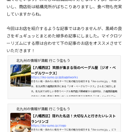
いし、商店街は結構見所がばちこりありますし、食べ物も充実
していますからね。
今回はお店を紹介するような記事ではありませんが、黒崎の良
さをギュギュッとまとめた緑多め記事にしました。マイクロツ
ーリズムにする際は合わせて下の記事のお店をオススメさせて
いただきます！
北九州の情報が満載 行こう住もう
【八幡西区】笑顔が集まる街のベーグル屋［ジオ・ベ
ーグルワークス］
https://iko-sumo.jp/gobagelworks
行きたい街・住みたい街をテーマに街の魅力を紹介する「iko-sumo.jp」、今回
は、北九州市八幡西区熊手にある「ジオ・ベーグルワークス」さんをご紹介しま
す。北九州では珍しい手作りベーグル専門店JR黒崎駅から徒歩8分、八幡西図書館
の向かいの青い看板と黄色いテントが目印今年で９年目の「ジオ・ベーグルワー
クス」さん「大好きなベーグルを食べて欲しい」という強いベーグル愛を込めて
開業名前の由来はベーグル職人、ショップよりも工場のイメージから「ワーク
北九州の情報が満載 行こう住もう
ス」に。職人気質の高いオーナーさんですが、話してみると常に笑顔で親...
【八幡西区】隠れた名店！大切な人と行きたいレスト
ランリンゴ
https://iko-sumo.jp/ringo
行きたい街・住みたい街をテーマに街の魅力を紹介する「iko-sumo.jp」。どう