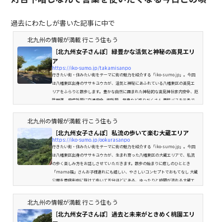
過去にわたしが書いた記事に中で
北九州の情報が満載 行こう住もう
［北九州女子さんぽ］緑豊かな活気と神秘の高見エリ
ア
https://iko-sumo.jp/takamisanpo
行きたい街・住みたい街をテーマに街の魅力を紹介する「iko-sumo.jp」。今回
は八幡東区出身のササキユウカが、活気と神秘にあふれている八幡東区の高見エ
リアをふらりと散歩します。豊かな自然に囲まれた神秘的な高見神社家内安全、厄
除開運、安産祈願に交通安全...御祈願、祭典など盛りだくさん 西鉄バスを三条で
降りて、三条橋をまっすぐ上に上がること徒歩五分。たくさんの緑に囲まれた高
見神社が見えてきます。洞海湾と八幡製鉄所の産土神としてや、官営時代からの
北九州の情報が満載 行こう住もう
「ものづくりの精神」を伝える日本近代化産業の守護神としてなど、...
［北九州女子さんぽ］私流の歩いて楽む大蔵エリア
https://iko-sumo.jp/ookurasanpo
行きたい街・住みたい街をテーマに街の魅力を紹介する「iko-sumo.jp」。今回
は八幡東区出身のササキユウカが、生まれ育った八幡東区の大蔵エリアで、私流
の歩く楽しみ方をお話しさせていただきます。散歩の始まりに癒しのひととき
「mama福」さんお子様連れにも嬉しい、やさしいコンセプトでおもてなし 大蔵
公園を商店街側に抜けて歩いて五分ほどにある、ゆったりと時間が流れる大蔵エ
リアにぴったりな「mama福」さん。店内に入るとまず目に入る木製のテーブル
や椅子、カジュアルで素敵な店内にテンションが上がります。カウンター席と...
北九州の情報が満載 行こう住もう
［北九州女子さんぽ］過去と未来がときめく桃園エリ