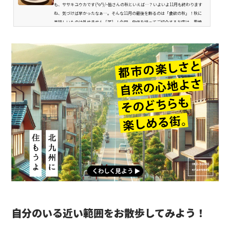
も、ササキユウカです(^o^)/~皆さんの秋といえば…？いよいよ11月も終わります
ね、気づけば早かったなぁ…。そんな11月の最後を飾るのは「食欲の秋」！秋に
美味しいものは外せません［笑］！今回、自信を持ってご紹介するお店は、黒崎
エリアの隠れた名店「レストラン リンゴ」さん。旬の味覚満載のメニューから、
定番の大人気メニューまで存分に満喫してきました！では早速、紹介させていた
だきます。 親族のお祝い事といえば、ここぞとばかりにお邪魔する「レ...
自分のいる近い範囲をお散歩してみよう！