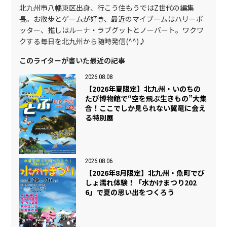
北九州市八幡東区出身、行こう住もうではZ世代の編集
長。お散歩とゲームが好き、最近のマイブームはハリーポ
ッター、推しはルーナ・ラブグットとノーバート。ワクワ
クする毎日を北九州から随時発信(^^)♪
このライターが書いた最近の記事
2026.08.08
【2026年夏限定】北九州・いのちの
たび博物館で“空を飛ぶ生きもの”大集
合！ここでしか見られない翼竜に会え
る特別展
2026.08.06
【2026年8月限定】北九州・魚町でび
しょ濡れ体験！「水かけまつり202
6」で夏の思い出をつくろう