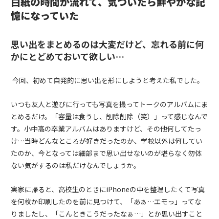
白紙の時間が流れて、気づいたら鮮やかな記
憶になっていた
思い出をまとめるのは大変だけど、忘れる前に何
かにとどめておいて欲しい…
今回、初めて自発的に思い出を形にしようと考えた私でした。
いつも友人と遊びに行っても写真を撮ってトークのアルバムにま
とめるだけ。「容量は食うし、削除削除（笑）」って感じなんで
す。小中高の卒業アルバムはありますけど、その他何してたっ
け…当時どんなところが好きだったのか、学校以外は何してい
たのか、今となっては細部まで思い出せないのが堪らなく勿体
ない気がするのは私だけなんでしょうか。
実家に帰ると、高校生のときに
iPhone
の中を整理したくて写真
を何枚か印刷したのを前に見つけて、「あぁ…エモっ」ってな
りましたし、「こんときこうだったなぁ…」とか思い出すこと