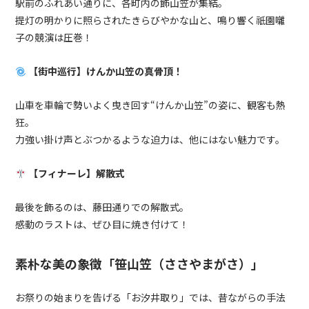
駅前のふれあい通りに、各町内の飾山笠が集結。
提灯の明かりに照らされたきらびやかな山と、鳴り響く祇園囃
子の競演は圧巻！
【街中巡行】けんか山笠の真骨頂！
山車を車輪で勢いよく曳き回す“けんか山笠”の姿に、観客も熱
狂。
力強い掛け声とぶつかるような迫力は、他にはない魅力です。
【フィナーレ】解散式
最後を飾るのは、藤田通りでの解散式。
感動のラストは、ぜひ目に焼き付けて！
素朴な美の象徴「笹山笠（ささやまがさ）」
お祭りの始まりを告げる「お汐井取り」では、昔ながらの手法