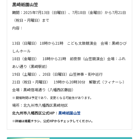
黒崎祇園山笠
期間：2025年
7月13日（日曜日）、7月18日（金曜日）から7月21日
（祝日・月曜日）まで
内容：
13日（日曜日） 18時から21時
こども太鼓競演会 会場：黒崎ひび
しんホール
18日（金曜日） 18時から21時
前夜祭（山笠競演会）会場：ふれ
あい通り（黒崎駅前）
19日（土曜日）、20日（日曜日）
山笠神事・街中巡行
21日（祝日・月曜日） 19時から20時30分
解散式（フィナーレ）
会場：黒崎宿場通り（八幡西区藤田）
※ 開催時間は予定であり、変更となる可能性があります。
場所：
北九州市八幡西区黒崎地区
北九州市八幡西区公式HP：
黒崎祇園山笠
※詳細は掲載チラシ、
公式HP
からチェックしてください。