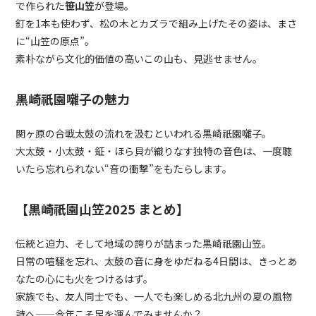
で作られた
笹山笠
が登場。
釘を1本も使わず、松の木とカズラで組み上げたその姿は、まさ
に“山笠の原点”。
素朴ながら文化的価値の高いこの山も、見逃せません。
黒崎祇園囃子の魅力
関ヶ原の合戦太鼓の流れを汲むといわれる黒崎祇園囃子。
大太鼓・小太鼓・鉦・ほら貝が織りなす独特の音色は、一度聴
いたら忘れられない“音の衝撃”をもたらします。
【
黒崎祇園山笠2025
まとめ】
伝統と迫力、そして地域の誇りが詰まった黒崎祇園山笠。
日常の喧騒を忘れ、太鼓の音に身をゆだねる
4
日間は、きっとあ
なたの心にも火をつけるはず。
家族でも、友人同士でも、一人でも楽しめる北九州の夏の風物
詩へ
——
今年こそ足を運んでみませんか？