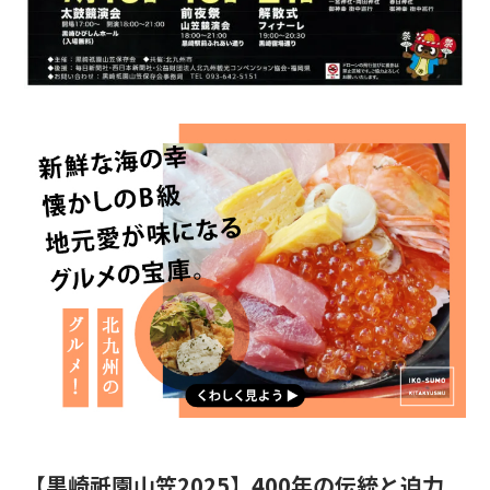
【黒崎祇園山笠2025】400年の伝統と迫力