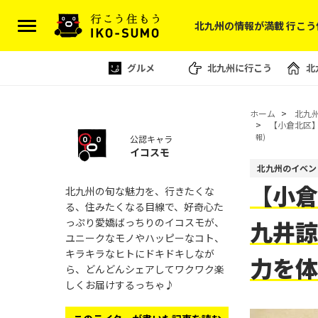
北九州の情報が満載 行こう
グルメ
北九州に行こう
北
ホーム
北九
【小倉北区
報)
公認キャラ
イコスモ
北九州のイベン
【小倉
北九州の旬な魅力を、行きたくな
る、住みたくなる目線で、好奇心た
っぷり愛嬌ばっちりのイコスモが、
九井諒
ユニークなモノやハッピーなコト、
キラキラなヒトにドキドキしなが
力を
ら、どんどんシェアしてワクワク楽
しくお届けするっちゃ♪