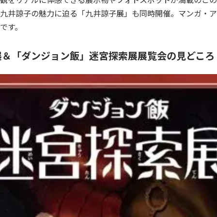
九井諒子の魅力に迫る「九井諒子展」も同時開催。マンガ・ア
です。
展＆「ダンジョン飯」迷宮探索展展覧会の見どころ