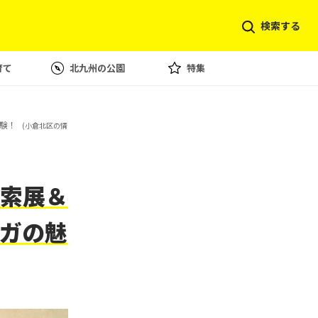
検索する
育て
北九州の公園
特集
験！
(小倉北区の情
索展＆
ガの魅