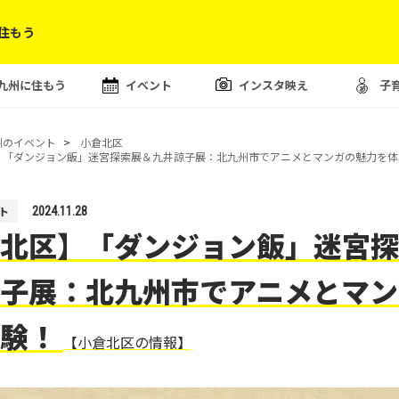
住もう
九州に住もう
イベント
インスタ映え
子
州のイベント
小倉北区
】「ダンジョン飯」迷宮探索展＆九井諒子展：北九州市でアニメとマンガの魅力を体
ト
2024.11.28
北区】「ダンジョン飯」迷宮探
子展：北九州市でアニメとマン
体験！
【小倉北区の情報】