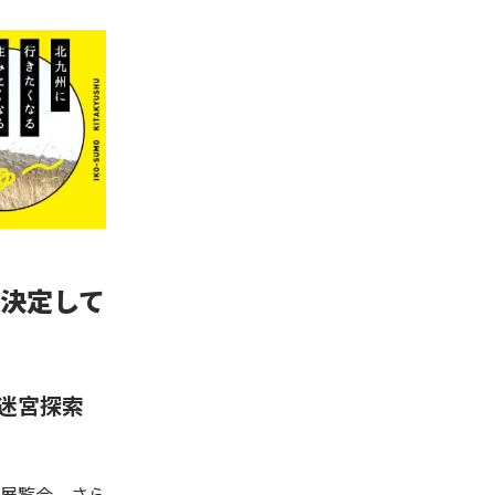
も決定して
迷宮探索
展覧会、さら