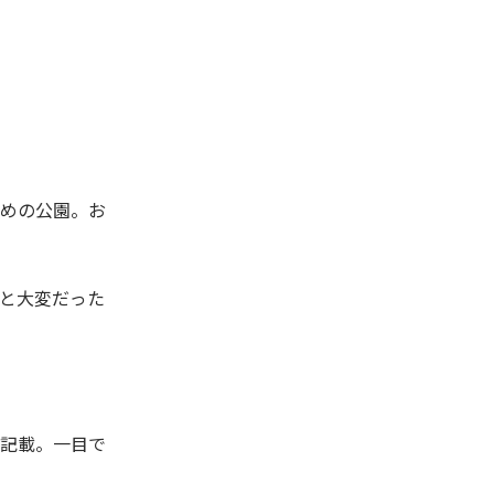
めの公園。お
と大変だった
記載。一目で