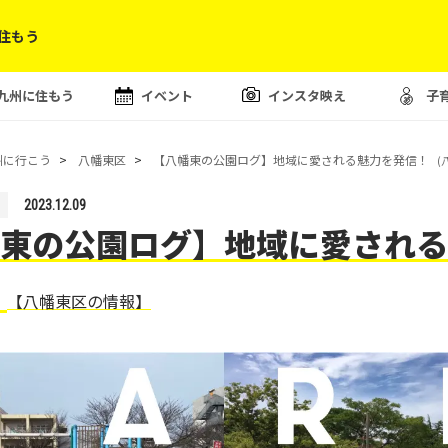
住もう
九州に住もう
イベント
インスタ映え
子
州に行こう
八幡東区
【八幡東の公園ログ】地域に愛される魅力を発信！
(
2023.12.09
東の公園ログ】地域に愛される
！
【八幡東区の情報】