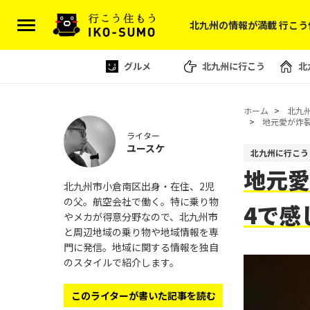
北九州の情報が満載 行こう
グルメ
北九州に行こう
北
ホーム
北九
地元愛が炸裂
ライター
ユースケ
北九州に行こう
地元愛
北九州市小倉南区出身・在住、2児
の父。航空会社で働く。特に乗り物
4で感
やメカが得意分野なので、北九州市
と周辺地域の乗り物や地域情報を専
門に発信。地域に関する情報を独自
のスタイルで紹介します。
このライターが書いた記事を読む