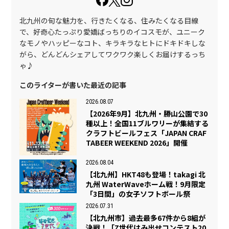
北九州の旬な魅力を、行きたくなる、住みたくなる目線
で、好奇心たっぷり愛嬌ばっちりのイコスモが、ユニーク
なモノやハッピーなコト、キラキラなヒトにドキドキしな
がら、どんどんシェアしてワクワク楽しくお届けするっち
ゃ♪
このライターが書いた最近の記事
2026.08.07
【2026年9月】北九州・勝山公園で30
種以上！全国11ブルワリーが集結する
クラフトビールフェス「JAPAN CRAF
TABEER WEEKEND 2026」開催
2026.08.04
【北九州】HKT48も登場！takagi 北
九州 WaterWaveホーム戦！9月限定
「3日間」の女子ソフトボール祭
2026.07.31
【北九州市】過去最多67件から8組が
決戦！「Z世代はみ出せコンテスト20