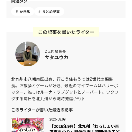
関連タグ
かき氷
まとめ記事
この記事を書いたライター
Z世代 編集長
サタユウカ
北九州市八幡東区出身、行こう住もうではZ世代の編集
長。お散歩とゲームが好き、最近のマイブームはハリーポ
ッター、推しはルーナ・ラブグットとノーバート。ワクワ
クする毎日を北九州から随時発信(^^)♪
このライターが書いた最近の記事
2026.08.09
【2026年9月】北九州「わっしょい百
万夏まつり」開催決定！初開催の子ど