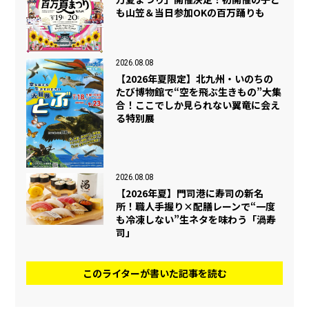
も山笠＆当日参加OKの百万踊りも
2026.08.08
【2026年夏限定】北九州・いのちの
たび博物館で“空を飛ぶ生きもの”大集
合！ここでしか見られない翼竜に会え
る特別展
2026.08.08
【2026年夏】門司港に寿司の新名
所！職人手握り×配膳レーンで“一度
も冷凍しない”生ネタを味わう「渦寿
司」
このライターが書いた記事を読む