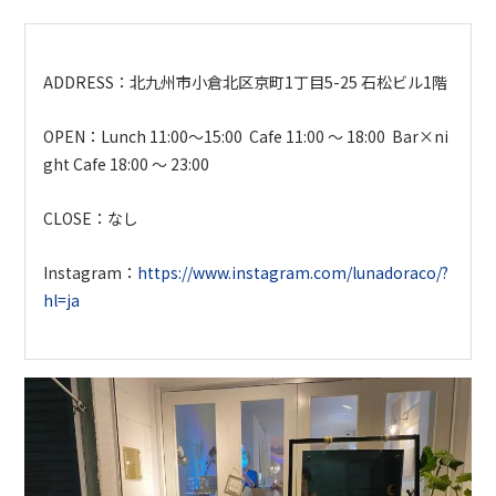
ADDRESS：
北九州市小倉北区京町1丁目
5-25 石松ビル1階
OPEN：
Lunch 11:00～15:00
Cafe 11:00 〜 18:00
Bar×ni
ght Cafe 18:00 〜 23:00
CLOSE：なし
Instagram：
https://www.instagram.com/lunadoraco/?
hl=ja