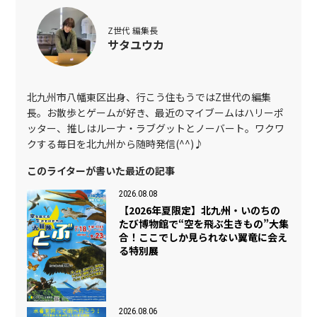
Z世代 編集長
サタユウカ
北九州市八幡東区出身、行こう住もうではZ世代の編集
長。お散歩とゲームが好き、最近のマイブームはハリーポ
ッター、推しはルーナ・ラブグットとノーバート。ワクワ
クする毎日を北九州から随時発信(^^)♪
このライターが書いた最近の記事
2026.08.08
【2026年夏限定】北九州・いのちの
たび博物館で“空を飛ぶ生きもの”大集
合！ここでしか見られない翼竜に会え
る特別展
2026.08.06