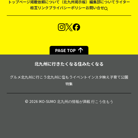
トップページ
掲載依頼について（北九州掲示板）
編集部について
ライター
相互リンク
プライバシーポリシー
お問い合せ
PAGE TOP
北九州に行きたくなる住みたくなる
グルメ
北九州に行こう
北九州に住もう
イベント
インスタ映え
子育て
公園
特集
© 2026 IKO-SUMO
北九州の情報が満載 行こう住もう