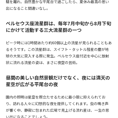
騒を離れ、自然豊かな平尾台で過ごしたら、夏休み最高の思い
出になること間違いなし。
ペルセウス座流星群は、毎年7月中旬から8月下旬
にかけて活動する三大流星群の一つ
ピーク時には1時間あたり約60個以上の流星が見られることもあ
るそうです。この流星群は、スイフト・タットル彗星の塵が地
球の大気に突入する際に発生。ペルセウス座付近を中心に放射
状に流れる流星の姿は、まさに夜空の芸術。
昼間の美しい自然景観だけでなく、夜には満天の
星空が広がる平尾台の夜
園内の照明は星空を際立たせるために最小限に抑えられてお
り、訪れる人々に幻想的な夜を提供してくれます。虫の鳴き声
が響く中、静寂に包まれた広場で見上げる流れ星は、一生の思
い出になることでしょう。