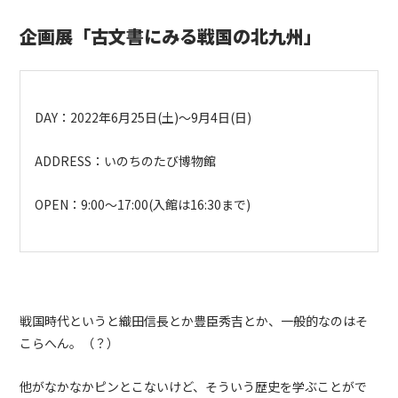
企画展「古文書にみる戦国の北九州」
DAY
：
2022
年
6
月
25
日
(
土
)
～
9
月
4
日
(
日
)
ADDRESS
：いのちのたび博物館
OPEN
：9:00～17:00(入館は16:30まで)
戦国時代というと織田信長とか豊臣秀吉とか、一般的なのはそ
こらへん。（？）
他がなかなかピンとこないけど、そういう歴史を学ぶことがで