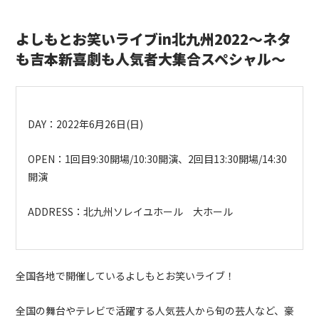
よしもとお笑いライブ
in
北九州
2022
～ネタ
も吉本新喜劇も人気者大集合スペシャル～
DAY
：
2022
年
6
月
26
日
(
日
)
OPEN
：
1
回目
9:30
開場
/10:30
開演、
2
回目
13:30
開場
/14:30
開演
ADDRESS
：北九州ソレイユホール 大ホール
全国各地で開催しているよしもとお笑いライブ！
全国の舞台やテレビで活躍する人気芸人から旬の芸人など、豪