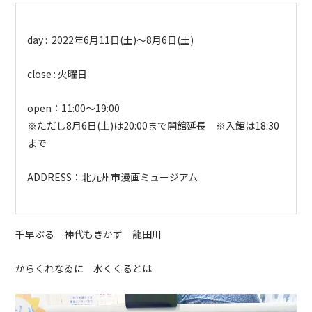
day : 2022
年
6
月
11
日
(
土
)
～
8
月
6
日
(
土
)
close :
火曜日
open
：11:00～19:00
※ただし8月6日(土)は20:00まで開館延長 ※入館は18:30
まで
ADDRESS
：北九州市漫画ミュージアム
千早ぶる 神代もきかず 龍田川
からくれなゐに 水くくるとは