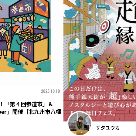
2025.10.10
！「第４回参道市」＆
ober」開催［北九州市八幡
サタユウカ