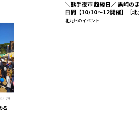
＼熊手夜市 超縁日／ 黒崎の
日間【10/10〜12開催】［
北九州のイベント
.05.29
める