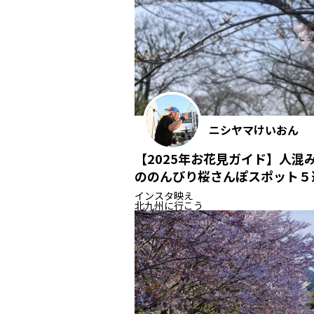
ニシヤマけいおん
【2025年お花見ガイド】人混
ののんびり桜さんぽスポット５
インスタ映え
北九州に行こう