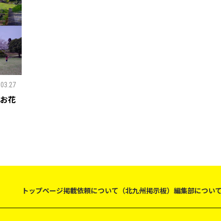
.03.27
お花
トップページ
掲載依頼について（北九州掲示板）
編集部につい