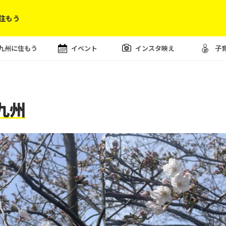
住もう
九州に住もう
イベント
インスタ映え
子
九州