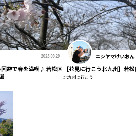
ニシヤマけいおん
2025.03.29
み回避で春を満喫♪ 若松区
【花見に行こう北九州】若松
選
北九州に行こう