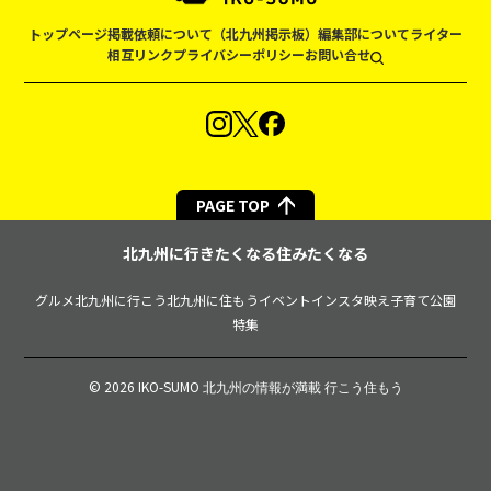
トップページ
掲載依頼について（北九州掲示板）
編集部について
ライター
相互リンク
プライバシーポリシー
お問い合せ
PAGE TOP
北九州に行きたくなる住みたくなる
グルメ
北九州に行こう
北九州に住もう
イベント
インスタ映え
子育て
公園
特集
© 2026 IKO-SUMO
北九州の情報が満載 行こう住もう