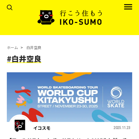
ホーム
白井空良
#白井空良
イコスモ
2025.11.23