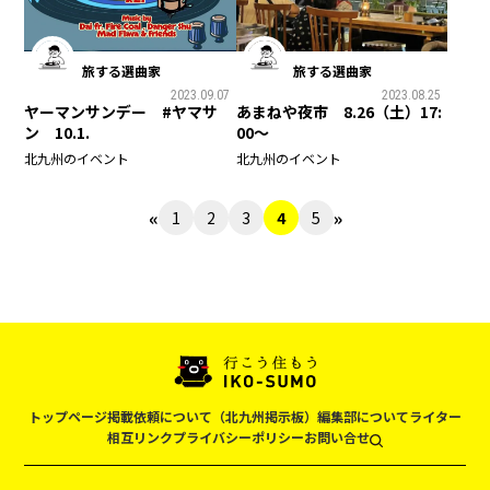
旅する選曲家
旅する選曲家
2023.09.07
2023.08.25
ヤーマンサンデー #ヤマサ
あまねや夜市 8.26（土）17:
ン 10.1.
00～
北九州のイベント
北九州のイベント
«
»
1
2
3
4
5
トップページ
掲載依頼について（北九州掲示板）
編集部について
ライター
相互リンク
プライバシーポリシー
お問い合せ