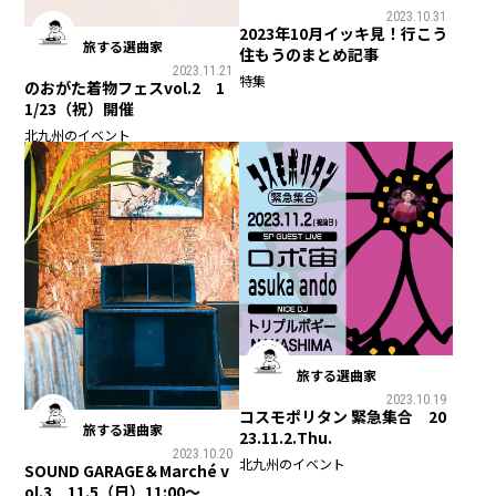
2023.10.31
2023年10月イッキ見！行こう
旅する選曲家
住もうのまとめ記事
2023.11.21
特集
のおがた着物フェスvol.2 1
1/23（祝）開催
北九州のイベント
旅する選曲家
2023.10.19
コスモポリタン 緊急集合 20
旅する選曲家
23.11.2.Thu.
2023.10.20
北九州のイベント
SOUND GARAGE＆Marché v
ol.3 11.5（日）11:00～